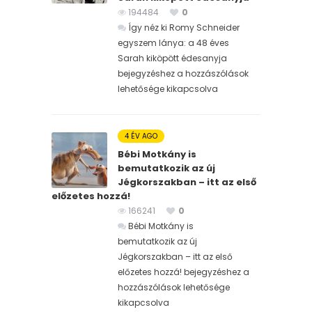
194484
0
Így néz ki Romy Schneider
egyszem lánya: a 48 éves
Sarah kiköpött édesanyja
bejegyzéshez
a hozzászólások
lehetősége kikapcsolva
4 ÉV AGO
Bébi Motkány is
bemutatkozik az új
Jégkorszakban – itt az első
előzetes hozzá!
166241
0
Bébi Motkány is
bemutatkozik az új
Jégkorszakban – itt az első
előzetes hozzá! bejegyzéshez
a
hozzászólások lehetősége
kikapcsolva