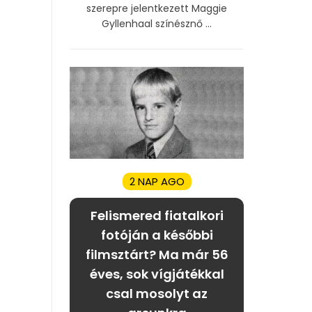
szerepre jelentkezett Maggie
Gyllenhaal színésznő ...
2 NAP AGO
Felismered fiatalkori
fotóján a későbbi
filmsztárt? Ma már 56
éves, sok vígjátékkal
csal mosolyt az