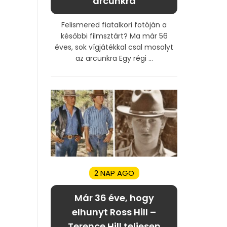
arcunkra
Felismered fiatalkori fotóján a
későbbi filmsztárt? Ma már 56
éves, sok vígjátékkal csal mosolyt
az arcunkra Egy régi ...
2 NAP AGO
Már 36 éve, hogy
elhunyt Ross Hill –
Terence Hill teljesen