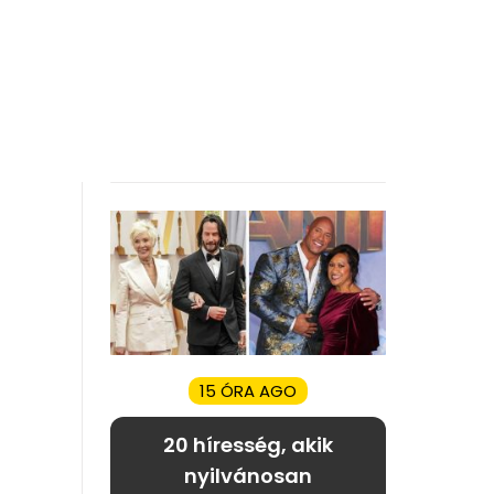
15 ÓRA AGO
20 híresség, akik
nyilvánosan