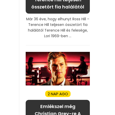
összetört fia halálától
Már 36 éve, hogy elhunyt Ross Hill –
Terence Hill teljesen összetört fia
halálától Terence Hill és felesége,
Lori 1969-ben ...
2 NAP AGO
Emlékszel még
Christian Grey-re A