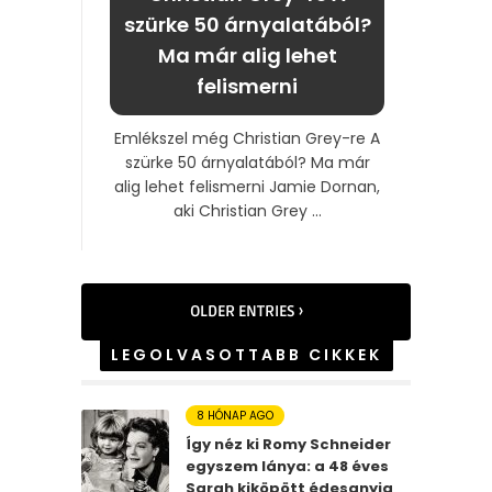
szürke 50 árnyalatából?
Ma már alig lehet
felismerni
Emlékszel még Christian Grey-re A
szürke 50 árnyalatából? Ma már
alig lehet felismerni Jamie Dornan,
aki Christian Grey ...
OLDER ENTRIES ›
LEGOLVASOTTABB CIKKEK
8 HÓNAP AGO
Így néz ki Romy Schneider
egyszem lánya: a 48 éves
Sarah kiköpött édesanyja