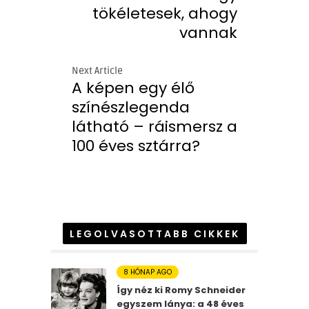
tökéletesek, ahogy
vannak
Next Article
A képen egy élő
színészlegenda
látható – ráismersz a
100 éves sztárra?
LEGOLVASOTTABB CIKKEK
8 HÓNAP AGO
Így néz ki Romy Schneider
egyszem lánya: a 48 éves