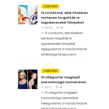
2 NAP AGO
12 színésznő, akik titokban
terhesen forgatták le
legsikeresebb filmjeiket
40141
0
12 színésznő, akik titokban
terhesen forgatták le
legsikeresebb filmjeiket
bejegyzéshez
a hozzászólások
lehetősége kikapcsolva
2 NAP AGO
10 világsztár meglepő
hasonlósága testvérével
9722
0
10 világsztár meglepő
hasonlósága testvérével
bejegyzéshez
a hozzászólások
lehetősége kikapcsolva