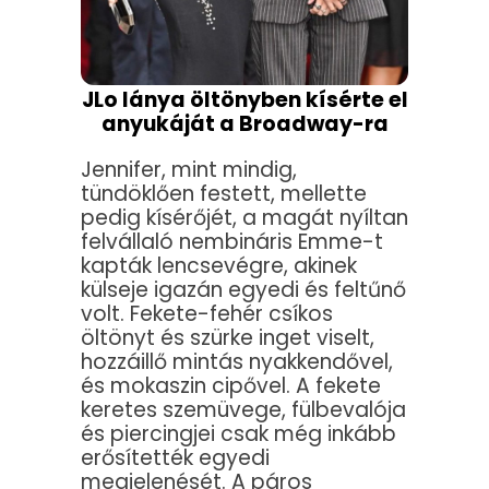
JLo lánya öltönyben kísérte el
anyukáját a Broadway-ra
Jennifer, mint mindig,
tündöklően festett, mellette
pedig kísérőjét, a magát nyíltan
felvállaló nembináris Emme-t
kapták lencsevégre, akinek
külseje igazán egyedi és feltűnő
volt. Fekete-fehér csíkos
öltönyt és szürke inget viselt,
hozzáillő mintás nyakkendővel,
és mokaszin cipővel. A fekete
keretes szemüvege, fülbevalója
és piercingjei csak még inkább
erősítették egyedi
megjelenését. A páros