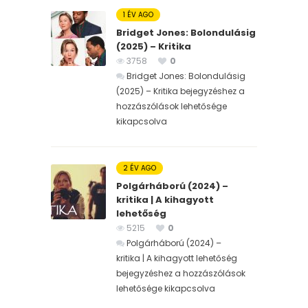
1 ÉV AGO
Bridget Jones: Bolondulásig
(2025) – Kritika
3758
0
Bridget Jones: Bolondulásig
(2025) – Kritika bejegyzéshez
a
hozzászólások lehetősége
kikapcsolva
2 ÉV AGO
Polgárháború (2024) –
kritika | A kihagyott
lehetőség
5215
0
Polgárháború (2024) –
kritika | A kihagyott lehetőség
bejegyzéshez
a hozzászólások
lehetősége kikapcsolva