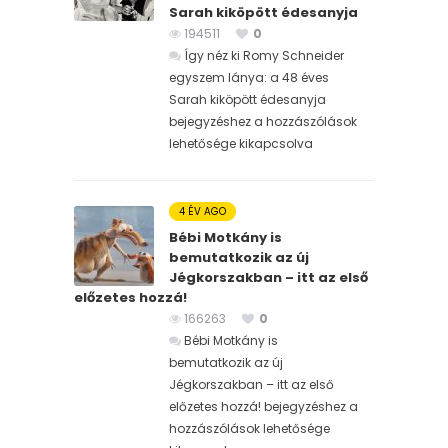
Sarah kiköpött édesanyja
194511
0
Így néz ki Romy Schneider
egyszem lánya: a 48 éves
Sarah kiköpött édesanyja
bejegyzéshez
a hozzászólások
lehetősége kikapcsolva
4 ÉV AGO
Bébi Motkány is
bemutatkozik az új
Jégkorszakban – itt az első
előzetes hozzá!
166263
0
Bébi Motkány is
bemutatkozik az új
Jégkorszakban – itt az első
előzetes hozzá! bejegyzéshez
a
hozzászólások lehetősége