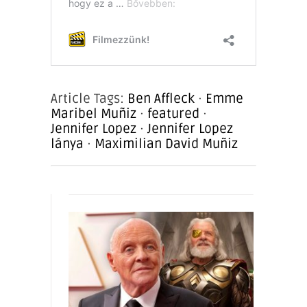
Article Tags:
Ben Affleck
·
Emme
Maribel Muñiz
·
featured
·
Jennifer Lopez
·
Jennifer Lopez
lánya
·
Maximilian David Muñiz