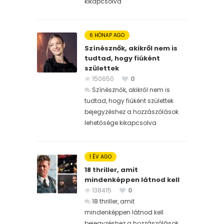
kikapcsolva
6 HÓNAP AGO
Színésznők, akikről nem is
tudtad, hogy fiúként
születtek
150650
0
Színésznők, akikről nem is
tudtad, hogy fiúként születtek
bejegyzéshez
a hozzászólások
lehetősége kikapcsolva
1 ÉV AGO
18 thriller, amit
mindenképpen látnod kell
138415
0
18 thriller, amit
mindenképpen látnod kell
bejegyzéshez
a hozzászólások