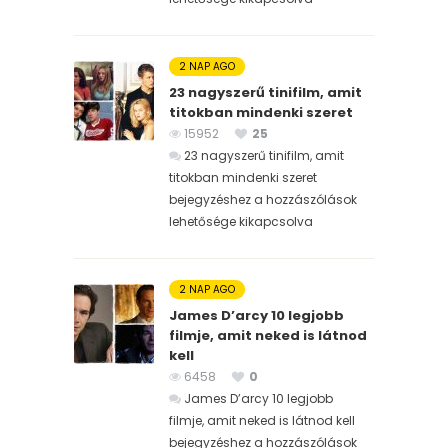
2 NAP AGO
23 nagyszerű tinifilm, amit
titokban mindenki szeret
15952
25
23 nagyszerű tinifilm, amit
titokban mindenki szeret
bejegyzéshez
a hozzászólások
lehetősége kikapcsolva
2 NAP AGO
James D’arcy 10 legjobb
filmje, amit neked is látnod
kell
6458
0
James D’arcy 10 legjobb
filmje, amit neked is látnod kell
bejegyzéshez
a hozzászólások