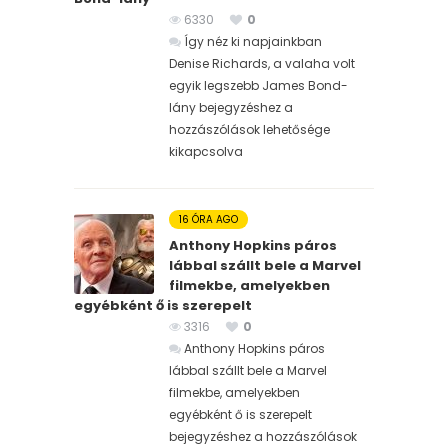
6330
0
Így néz ki napjainkban
Denise Richards, a valaha volt
egyik legszebb James Bond-
lány bejegyzéshez
a
hozzászólások lehetősége
kikapcsolva
16 ÓRA AGO
Anthony Hopkins páros
lábbal szállt bele a Marvel
filmekbe, amelyekben
egyébként ő is szerepelt
3316
0
Anthony Hopkins páros
lábbal szállt bele a Marvel
filmekbe, amelyekben
egyébként ő is szerepelt
bejegyzéshez
a hozzászólások