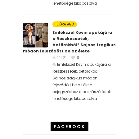
lehetősége kikapcsolva
16 ÓRA AGO
Emlékszel Kevin apukájára
a Reszkessetek,
betörőkből? Sajnos tragikus
módon fejeződött be az élete
12421
0
Emlékszel Kevin apukájára a
Reszkessetek, betörőkből?
Sajnos tragikus módon
fejeződött be az élete
bejegyzéshez
a hozzászólások
lehetősége kikapcsolva
FACEBOOK