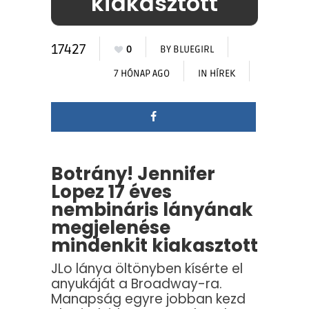
kiakasztott
17427
0
BY
BLUEGIRL
7 HÓNAP AGO
IN
HÍREK
Botrány! Jennifer
Lopez 17 éves
nembináris lányának
megjelenése
mindenkit kiakasztott
JLo lánya öltönyben kísérte el
anyukáját a Broadway-ra.
Manapság egyre jobban kezd