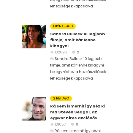
lehetősége kikapcsolva
1 HÓNAP AGO
Sandra Bullock 10 legjobb
filmje, amit kár lenne
kihagyni
132696
2
Sandra Bullock 10 legjobb
filmje, amit kár lenne kihagyni
bejegyzéshez
a hozzászólások
lehetősége kikapcsolva
2 HÉT AGO
Rá sem ismerni! Így néz ki
ma Steven Seagal, az
egykor híres akcióhős
131057
0
Rá sem ismerni! Így néz ki