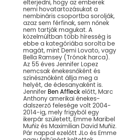
elterjedni, hogy az emberek
nemi hovatartozásukat a
nembináris csoportba sorolják,
azaz sem férfinak, sem nőnek
nem tartják magukat. A
közelmúltban több híresség is
ebbe a kategóriába sorolta be
magát, mint Demi Lovato, vagy
Bella Ramsey (Trónok harca).
Az 55 éves Jennifer Lopez
nemcsak énekesnőként és
színésznőként állja meg a
helyét, de édesanyaként is.
Jennifer
Ben Affleck
előtt, Marc
Anthony amerikai énekes-
dalszerző felesége volt 2004-
2014-ig, mely frigyből egy
ikerpár született, Emme Maribel
Muñiz és Maximilian David Muñiz.
Pár nappal ezelőtt JLo és Emme
nagy feltűnést keltettek,