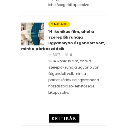
lehetősége kikapcsolva
2 NAP AGO
14 ikonikus film, ahol a
szereplők ruhája
ugyanolyan átgondolt volt,
mint a párbeszédeik
6917
0
14 ikonikus film, ahol a
szereplők ruhája ugyanolyan
átgondolt volt, mint a
párbeszédeik bejegyzéshez
a
hozzászólások lehetősége
kikapcsolva
KRITIKÁK