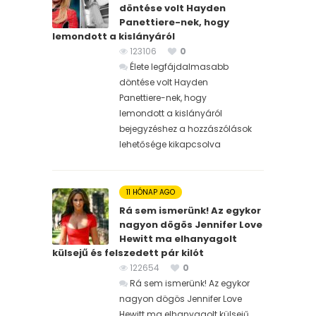
döntése volt Hayden
Panettiere-nek, hogy
lemondott a kislányáról
123106
0
Élete legfájdalmasabb
döntése volt Hayden
Panettiere-nek, hogy
lemondott a kislányáról
bejegyzéshez
a hozzászólások
lehetősége kikapcsolva
11 HÓNAP AGO
Rá sem ismerünk! Az egykor
nagyon dögös Jennifer Love
Hewitt ma elhanyagolt
külsejű és felszedett pár kilót
122654
0
Rá sem ismerünk! Az egykor
nagyon dögös Jennifer Love
Hewitt ma elhanyagolt külsejű