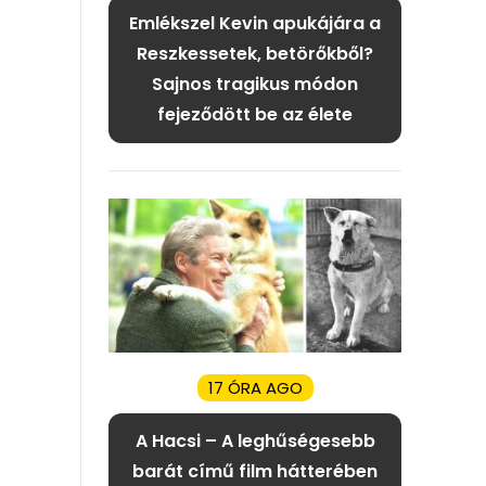
Emlékszel Kevin apukájára a
Reszkessetek, betörőkből?
Sajnos tragikus módon
fejeződött be az élete
17 ÓRA AGO
A Hacsi – A leghűségesebb
barát című film hátterében