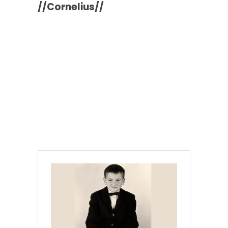
//Cornelius//