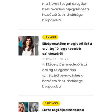
ma Steven Seagal, az egykor
híres akcióhős bejegyzéshez
a
hozzászólások lehetősége
kikapcsolva
1 ÉV AGO
Elképesztően meglepő lista
a világ 10 legokosabb
színészéről
126267
26
Elképesztően meglepő lista
a világ 10 legokosabb
színészéről bejegyzéshez
a
hozzászólások lehetősége
kikapcsolva
3 HÉT AGO
Élete legfájdalmasabb