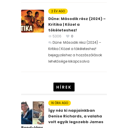
2 ÉV AGO
Dűne: Második rész (2024) –
Kritika | Közel a
tökéleteshez!
5306
0
Dűne: Második rész (2024) –
Kritika | Közel a tökéleteshez!
bejegyzéshez
a hozzászólások
lehetősége kikapcsolva
HÍREK
16 ÓRA AGO
Így néz ki napjainkban
Denise Richards, a valaha
volt egyik legszebb James
Bond-lány