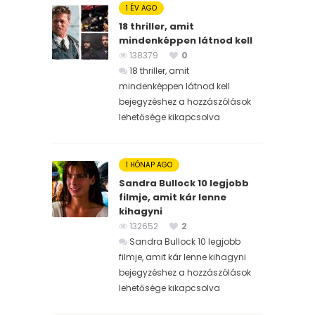
1 ÉV AGO
18 thriller, amit
mindenképpen látnod kell
138379
0
18 thriller, amit
mindenképpen látnod kell
bejegyzéshez
a hozzászólások
lehetősége kikapcsolva
1 HÓNAP AGO
Sandra Bullock 10 legjobb
filmje, amit kár lenne
kihagyni
132652
2
Sandra Bullock 10 legjobb
filmje, amit kár lenne kihagyni
bejegyzéshez
a hozzászólások
lehetősége kikapcsolva