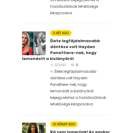
hozzászólások lehetősége
kikapcsolva
3 HÉT AGO
Élete legfájdalmasabb
döntése volt Hayden
Panettiere-nek, hogy
lemondott a kislányáról
123091
0
Élete legfájdalmasabb
döntése volt Hayden
Panettiere-nek, hogy
lemondott a kislányáról
bejegyzéshez
a hozzászólások
lehetősége kikapcsolva
10 HÓNAP AGO
Rá sem ismerünk! Az egykor