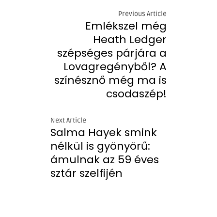
Previous Article
Emlékszel még
Heath Ledger
szépséges párjára a
Lovagregényből? A
színésznő még ma is
csodaszép!
Next Article
Salma Hayek smink
nélkül is gyönyörű:
ámulnak az 59 éves
sztár szelfijén