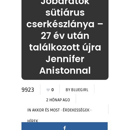
Jóbarátok
sütiárus
cserkészlánya –
27 év után
találkozott újra
Jennifer
Anistonnal
9923
0
BY
BLUEGIRL
2 HÓNAP AGO
IN
AKKOR ÉS MOST
·
ÉRDEKESSÉGEK
·
HÍREK