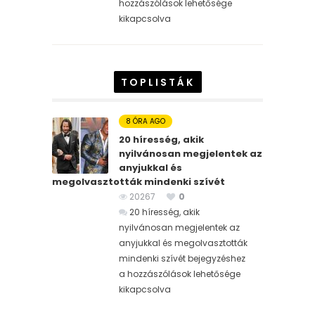
hozzászólások lehetősége
kikapcsolva
TOPLISTÁK
8 ÓRA AGO
20 híresség, akik
nyilvánosan megjelentek az
anyjukkal és
megolvasztották mindenki szívét
20267
0
20 híresség, akik
nyilvánosan megjelentek az
anyjukkal és megolvasztották
mindenki szívét bejegyzéshez
a hozzászólások lehetősége
kikapcsolva