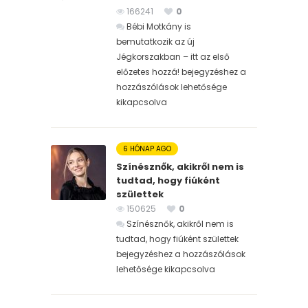
166241
0
Bébi Motkány is
bemutatkozik az új
Jégkorszakban – itt az első
előzetes hozzá! bejegyzéshez
a
hozzászólások lehetősége
kikapcsolva
6 HÓNAP AGO
Színésznők, akikről nem is
tudtad, hogy fiúként
születtek
150625
0
Színésznők, akikről nem is
tudtad, hogy fiúként születtek
bejegyzéshez
a hozzászólások
lehetősége kikapcsolva