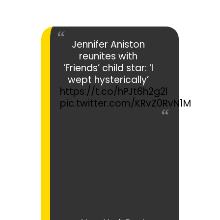
Jennifer Aniston
reunites with
‘Friends’ child star: ‘I
wept hysterically’
https://t.co/hPJt6h2g2l
pic.twitter.com/KRvZ0RvN1M