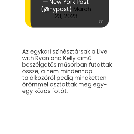
— New York Post
(@nypost)
March
23, 2023
Az egykori színésztársak a Live
with Ryan and Kelly című
beszélgetős műsorban futottak
össze, a nem mindennapi
találkozóról pedig mindketten
örömmel osztottak meg egy-
egy közös fotót.