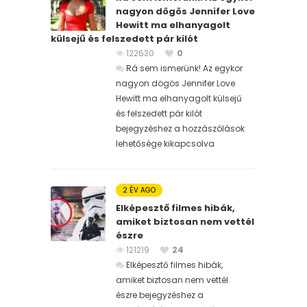
nagyon dögös Jennifer Love
Hewitt ma elhanyagolt
külsejű és felszedett pár kilót
122630
0
Rá sem ismerünk! Az egykor
nagyon dögös Jennifer Love
Hewitt ma elhanyagolt külsejű
és felszedett pár kilót
bejegyzéshez
a hozzászólások
lehetősége kikapcsolva
2 ÉV AGO
Elképesztő filmes hibák,
amiket biztosan nem vettél
észre
121219
24
Elképesztő filmes hibák,
amiket biztosan nem vettél
észre bejegyzéshez
a