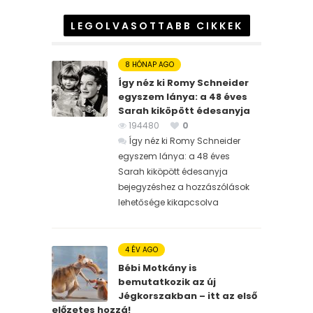
LEGOLVASOTTABB CIKKEK
8 HÓNAP AGO
Így néz ki Romy Schneider
egyszem lánya: a 48 éves
Sarah kiköpött édesanyja
194480
0
Így néz ki Romy Schneider
egyszem lánya: a 48 éves
Sarah kiköpött édesanyja
bejegyzéshez
a hozzászólások
lehetősége kikapcsolva
4 ÉV AGO
Bébi Motkány is
bemutatkozik az új
Jégkorszakban – itt az első
előzetes hozzá!