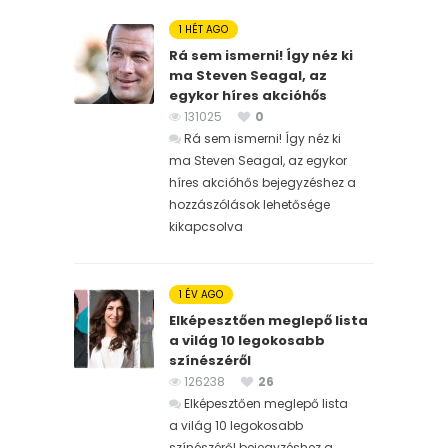
1 HÉT AGO
Rá sem ismerni! Így néz ki
ma Steven Seagal, az
egykor híres akcióhős
131025
0
Rá sem ismerni! Így néz ki
ma Steven Seagal, az egykor
híres akcióhős bejegyzéshez
a
hozzászólások lehetősége
kikapcsolva
1 ÉV AGO
Elképesztően meglepő lista
a világ 10 legokosabb
színészéről
126238
26
Elképesztően meglepő lista
a világ 10 legokosabb
színészéről bejegyzéshez
a