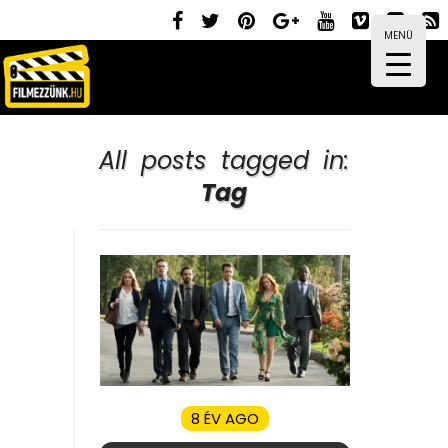
MENÜ
All posts tagged in:
Tag
8 ÉV AGO