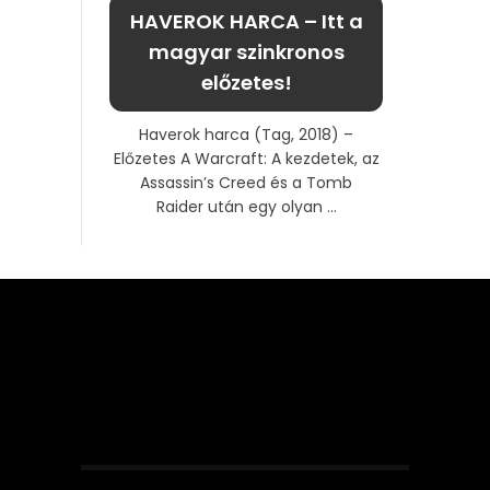
HAVEROK HARCA – Itt a
magyar szinkronos
előzetes!
Haverok harca (Tag, 2018) –
Előzetes A Warcraft: A kezdetek, az
Assassin’s Creed és a Tomb
Raider után egy olyan ...