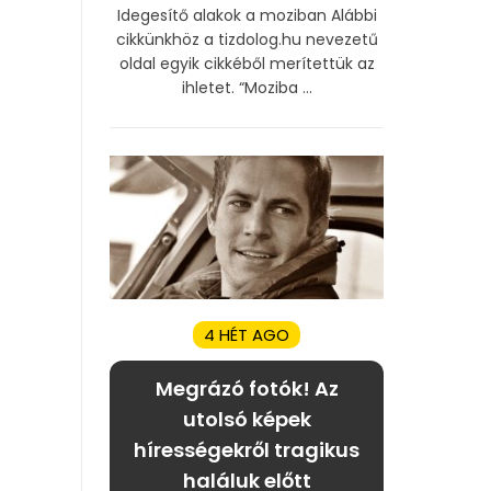
Idegesítő alakok a moziban Alábbi
cikkünkhöz a tizdolog.hu nevezetű
oldal egyik cikkéből merítettük az
ihletet. “Moziba ...
4 HÉT AGO
Megrázó fotók! Az
utolsó képek
hírességekről tragikus
haláluk előtt