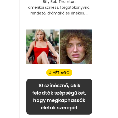
Billy Bob Thornton
amerikai színész, forgatókönyvíró,
rendező, drámaíró és énekes. ...
4 HÉT AGO
10 színésznő, akik
feladták szépségüket,
hogy megkaphassák
életük szerepét