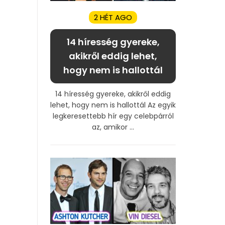
2 HÉT AGO
14 híresség gyereke,
akikről eddig lehet,
hogy nem is hallottál
14 híresség gyereke, akikről eddig
lehet, hogy nem is hallottál Az egyik
legkeresettebb hír egy celebpárról
az, amikor ...