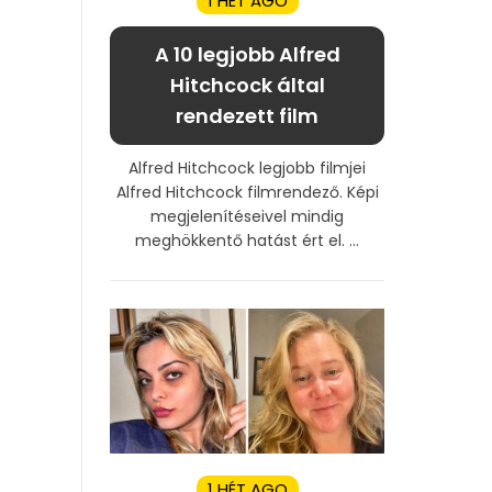
1 HÉT AGO
A 10 legjobb Alfred
Hitchcock által
rendezett film
Alfred Hitchcock legjobb filmjei
Alfred Hitchcock filmrendező. Képi
megjelenítéseivel mindig
meghökkentő hatást ért el. ...
1 HÉT AGO