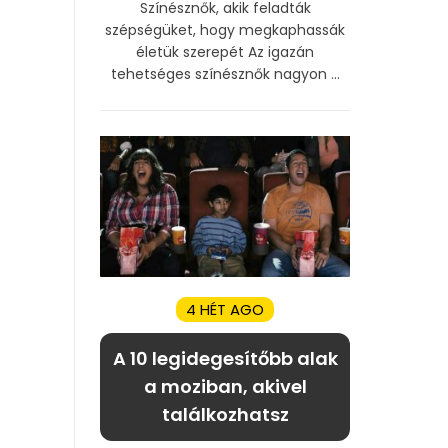
Színésznők, akik feladták
szépségüket, hogy megkaphassák
életük szerepét Az igazán
tehetséges színésznők nagyon ...
4 HÉT AGO
A 10 legidegesítőbb alak
a moziban, akivel
találkozhatsz