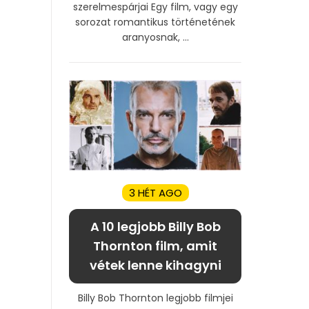
szerelmespárjai Egy film, vagy egy
sorozat romantikus történetének
aranyosnak, ...
3 HÉT AGO
A 10 legjobb Billy Bob
Thornton film, amit
vétek lenne kihagyni
Billy Bob Thornton legjobb filmjei