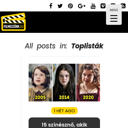
MENÜ
All posts in:
Toplisták
1 HÉT AGO
15 színésznő, akik