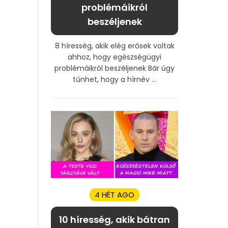
problémáikról
beszéljenek
8 híresség, akik elég erősek voltak
ahhoz, hogy egészségügyi
problémáikról beszéljenek Bár úgy
tűnhet, hogy a hírnév ...
4 HÉT AGO
10 híresség, akik bátran