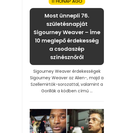
11 HÓNAP AGO
Most ünnepli 76.
születésnapját
Sigourney Weaver – Íme
10 meglepő érdekesség
a csodaszép
színésznőről
Sigourney Weaver érdekességek
Sigourney Weaver az Alien-, majd a
Szellemirtók-sorozattal, valamint a
Gorillák a ködben című ...