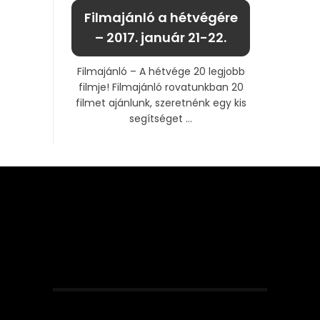
Filmajánló a hétvégére
– 2017. január 21-22.
Filmajánló – A hétvége 20 legjobb
filmje! Filmajánló rovatunkban 20
filmet ajánlunk, szeretnénk egy kis
segítséget ...