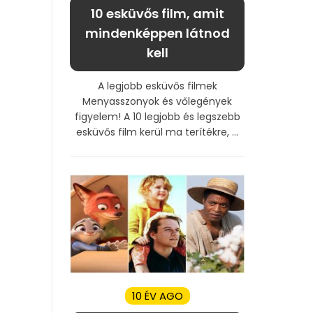
10 esküvős film, amit
mindenképpen látnod
kell
A legjobb esküvős filmek
Menyasszonyok és vőlegények
figyelem! A 10 legjobb és legszebb
esküvős film kerül ma terítékre, ...
10 ÉV AGO