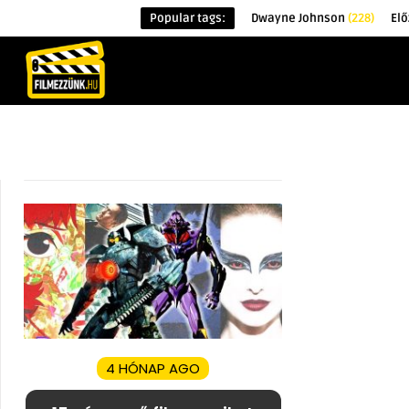
Popular tags:
Dwayne Johnson
(228)
El
KEZDŐOLDAL
HÍREK
ÉRDEKESSÉG
4 HÓNAP AGO