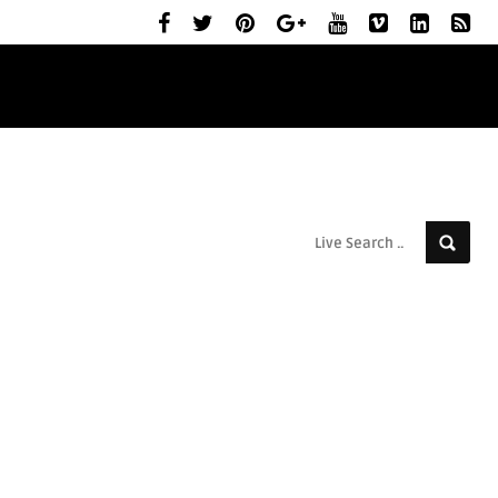
ELŐZETESEK
MOZIBEMUTATÓK
RÓLUNK