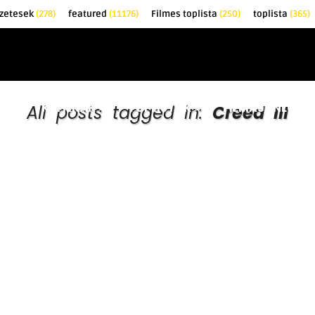
őzetesek
(278)
featured
(11176)
Filmes toplista
(250)
toplista
(365)
EK
KRITIKÁK
TOPLISTÁK
FILMAJÁNLÓ
All posts tagged in:
Creed III