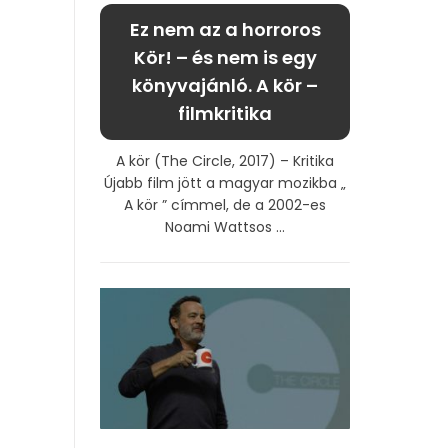
Ez nem az a horroros
Kör! – és nem is egy
könyvajánló. A kör –
filmkritika
A kör (The Circle, 2017) – Kritika
Újabb film jött a magyar mozikba „
A kör ” címmel, de a 2002-es
Noami Wattsos ...