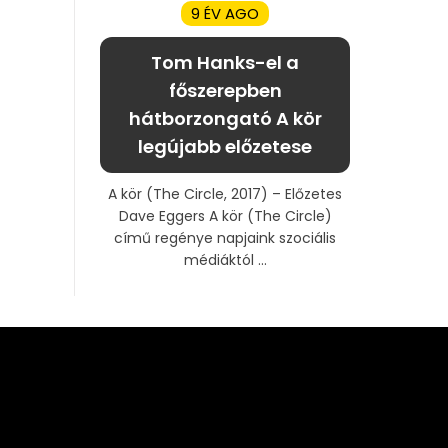
9 ÉV AGO
Tom Hanks-el a
főszerepben
hátborzongató A kör
legújabb előzetese
A kör (The Circle, 2017) – Előzetes
Dave Eggers A kör (The Circle)
című regénye napjaink szociális
médiáktól ...