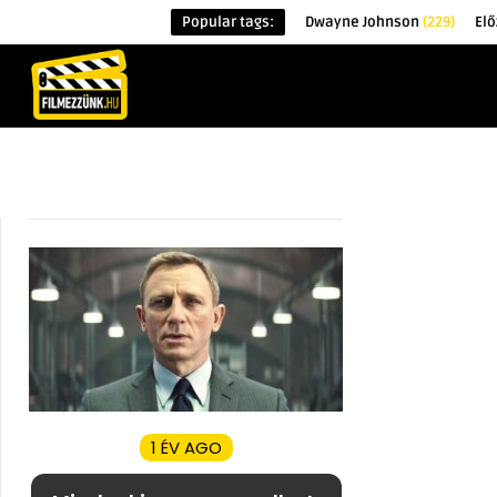
Popular tags:
Dwayne Johnson
(229)
Elő
KEZDŐOLDAL
HÍREK
ÉRDEKESSÉG
1 ÉV AGO