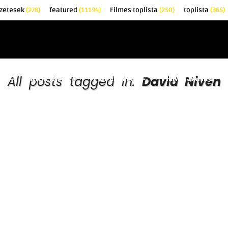
zetesek
(278)
featured
(11194)
Filmes toplista
(250)
toplista
(365)
EK
KRITIKÁK
TOPLISTÁK
FILMAJÁNLÓ
All posts tagged in:
David Niven