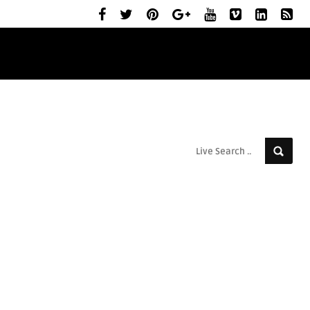
ELŐZETESEK
MOZIBEMUTATÓK
RÓLUNK