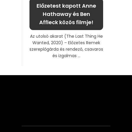
Előzetest kapott Anne
Hathaway és Ben
Affleck közös filmje!
Az utolsó akarat (The Last Thing He
Wanted, 2020) – Előzetes Remek
szereplőgárda és rendező, csavaros
és izgalmas ...