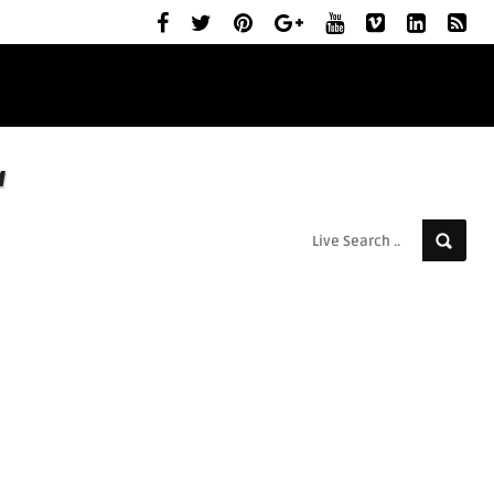
ELŐZETESEK
MOZIBEMUTATÓK
RÓLUNK
a