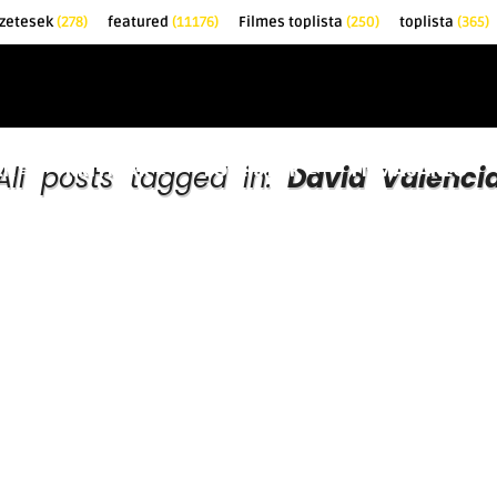
őzetesek
(278)
featured
(11176)
Filmes toplista
(250)
toplista
(365)
EK
KRITIKÁK
TOPLISTÁK
FILMAJÁNLÓ
All posts tagged in:
David Valenci