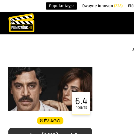
Popular tags:
Dwayne Johnson
(228)
El
KEZDŐOLDAL
HÍREK
ÉRDEKESSÉG
6.4
POINTS
8 ÉV AGO