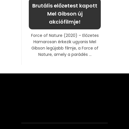
Brutális előzetest kapott
Mel Gibson új
akciófilmje!
Force of Nature (2020) – Előzetes
Hamarosan érkezik ugyanis Mel
Gibson legújabb filmje, a Force of
Nature, amely a parádés ...