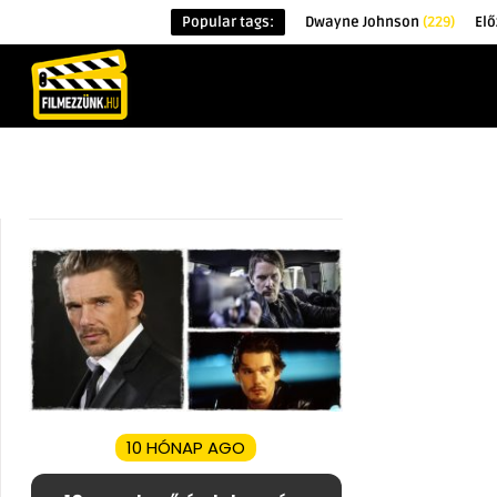
Popular tags:
Dwayne Johnson
(229)
Elő
KEZDŐOLDAL
HÍREK
ÉRDEKESSÉG
10 HÓNAP AGO