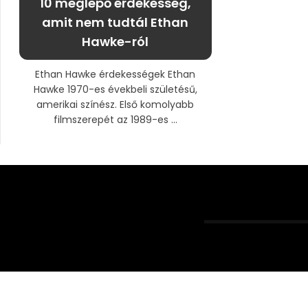
10 meglepő érdekesség,
amit nem tudtál Ethan
Hawke-ról
Ethan Hawke érdekességek Ethan
Hawke 1970-es évekbeli születésű,
amerikai színész. Első komolyabb
filmszerepét az 1989-es ...