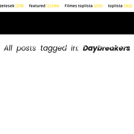
zetesek
(278)
featured
(11194)
Filmes toplista
(250)
toplista
(365)
EK
KRITIKÁK
TOPLISTÁK
FILMAJÁNLÓ
All posts tagged in:
Daybreakers