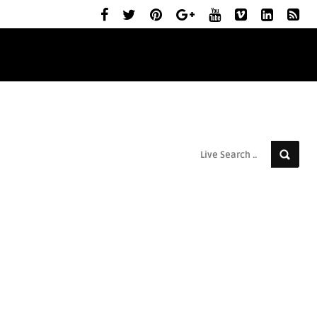
ELŐZETESEK
MOZIBEMUTATÓK
RÓLUNK