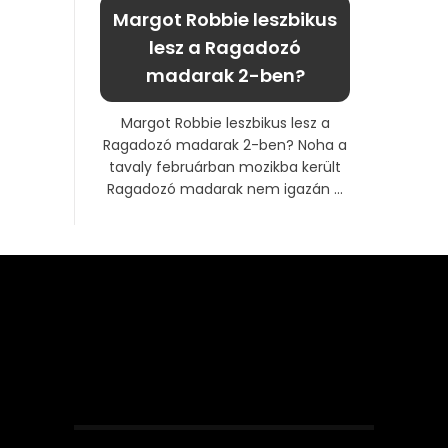
Margot Robbie leszbikus
lesz a Ragadozó
madarak 2-ben?
Margot Robbie leszbikus lesz a
Ragadozó madarak 2-ben? Noha a
tavaly februárban mozikba került
Ragadozó madarak nem igazán ...