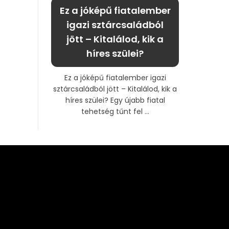
Ez a jóképű fiatalember
igazi sztárcsaládból
jött – Kitalálod, kik a
híres szülei?
Ez a jóképű fiatalember igazi
sztárcsaládból jött – Kitalálod, kik a
híres szülei? Egy újabb fiatal
tehetség tűnt fel ...