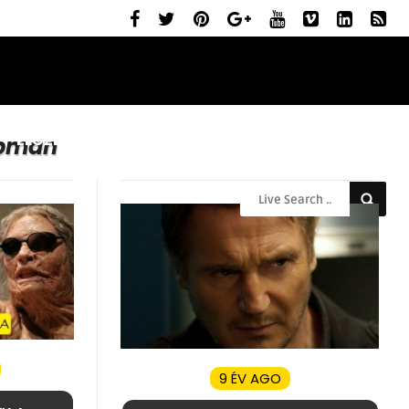
ELŐZETESEK
MOZIBEMUTATÓK
RÓLUNK
apman
9 ÉV AGO