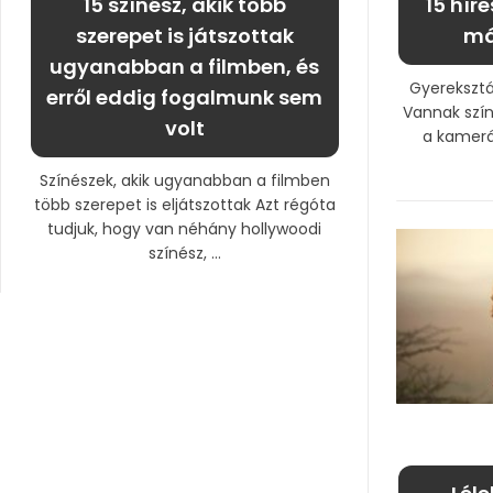
15 színész, akik több
15 hír
szerepet is játszottak
má
ugyanabban a filmben, és
Gyereksztá
erről eddig fogalmunk sem
Vannak szín
volt
a kamerá
Színészek, akik ugyanabban a filmben
több szerepet is eljátszottak Azt régóta
tudjuk, hogy van néhány hollywoodi
színész, ...