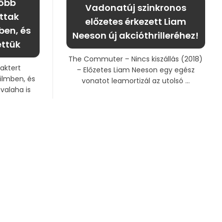
több
Vadonatúj szinkronos
ottak
előzetes érkezett Liam
ben, és
Neeson új akcióthrilleréhez!
ettük
The Commuter – Nincs kiszállás (2018)
raktert
– Előzetes Liam Neeson egy egész
ilmben, és
vonatot leamortizál az utolsó ...
valaha is