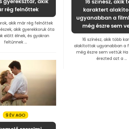
es gyereksztár, akik
16 színész, akik 
r rég felnőttek
karaktert alakít
ugyanabban a film
rok, akik már rég felnőttek
még észre sem v
észek, akik gyerekkoruk óta
k előtt élnek, és gyakran
16 színész, akik több ka
feltűnnek ...
alakítottak ugyanabban a f
még észre sem vettük Ha 
érezted azt a ...
9 ÉV AGO