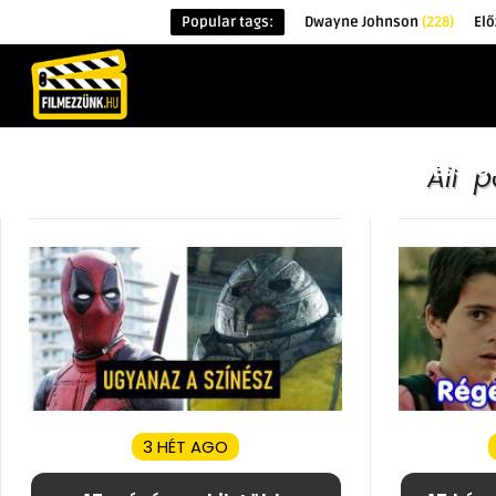
Popular tags:
Dwayne Johnson
(228)
Elő
KEZDŐOLDAL
HÍREK
ÉRDEKESSÉG
All 
3 HÉT AGO