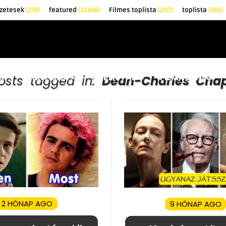
zetesek
(278)
featured
(11168)
Filmes toplista
(250)
toplista
(365)
EK
KRITIKÁK
TOPLISTÁK
FILMAJÁNLÓ
posts tagged in:
Dean-Charles Ch
2 HÓNAP AGO
9 HÓNAP AGO