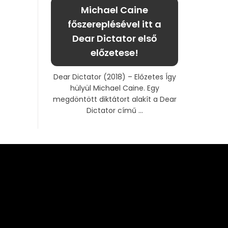
Michael Caine
főszereplésével itt a
Dear Dictator első
előzetese!
Dear Dictator (2018) – Előzetes Így
hülyül Michael Caine. Egy
megdöntött diktátort alakít a Dear
Dictator című ...