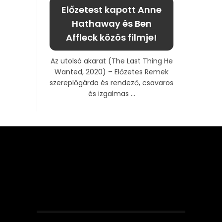
Előzetest kapott Anne
Hathaway és Ben
Affleck közös filmje!
Az utolsó akarat (The Last Thing He
Wanted, 2020) – Előzetes Remek
szereplőgárda és rendező, csavaros
és izgalmas ...