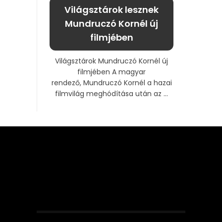
Világsztárok lesznek
Mundruczó Kornél új
filmjében
Világsztárok Mundruczó Kornél új
filmjében A magyar
rendező, Mundruczó Kornél a hazai
filmvilág meghódítása után az ...