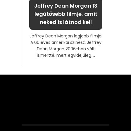
Jeffrey Dean Morgan 13
legütősebb filmje, amit
neked is látnod kell
Jeffrey Dean Morgan legjobb filmjei
A 60 éves amerikai színész, Jeffrey
Dean Morgan 2006-ban vált
ismertté, mert egyidejűleg ...