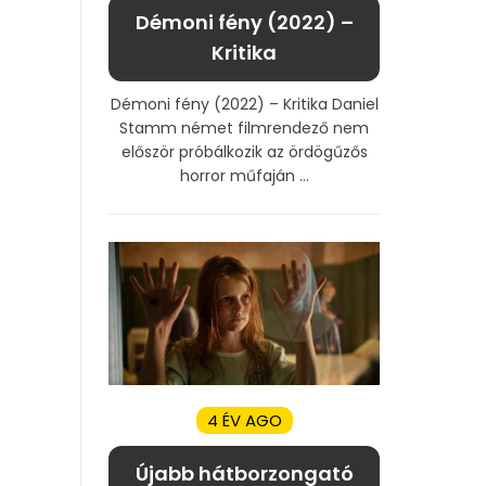
Démoni fény (2022) –
Kritika
Démoni fény (2022) – Kritika Daniel
Stamm német filmrendező nem
először próbálkozik az ördögűzős
horror műfaján ...
4 ÉV AGO
Újabb hátborzongató