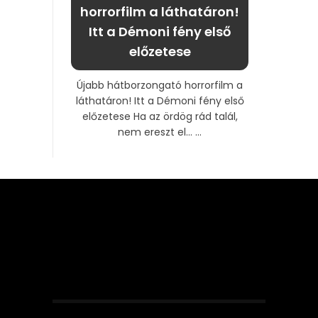
horrorfilm a láthatáron!
Itt a Démoni fény első
előzetese
Újabb hátborzongató horrorfilm a
láthatáron! Itt a Démoni fény első
előzetese Ha az ördög rád talál,
nem ereszt el… ...