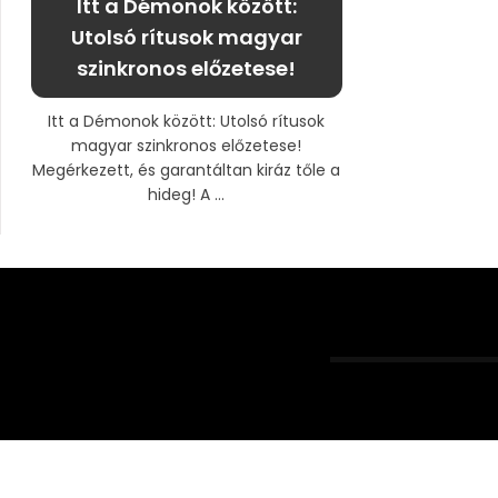
Itt a Démonok között:
Utolsó rítusok magyar
szinkronos előzetese!
Itt a Démonok között: Utolsó rítusok
magyar szinkronos előzetese!
Megérkezett, és garantáltan kiráz tőle a
hideg! A ...