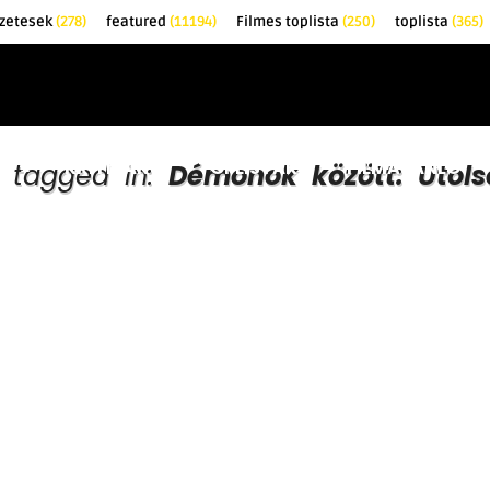
zetesek
(278)
featured
(11194)
Filmes toplista
(250)
toplista
(365)
EK
KRITIKÁK
TOPLISTÁK
FILMAJÁNLÓ
s tagged in:
Démonok között: Utols