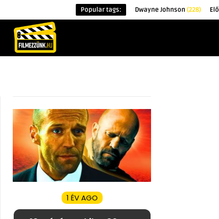
Popular tags:
Dwayne Johnson
(228)
El
KEZDŐOLDAL
HÍREK
ÉRDEKESSÉG
1 ÉV AGO