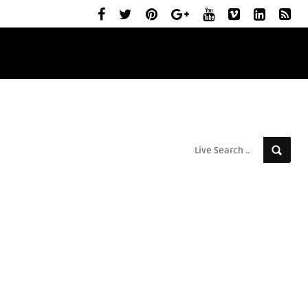
ELŐZETESEK
MOZIBEMUTATÓK
RÓLUNK