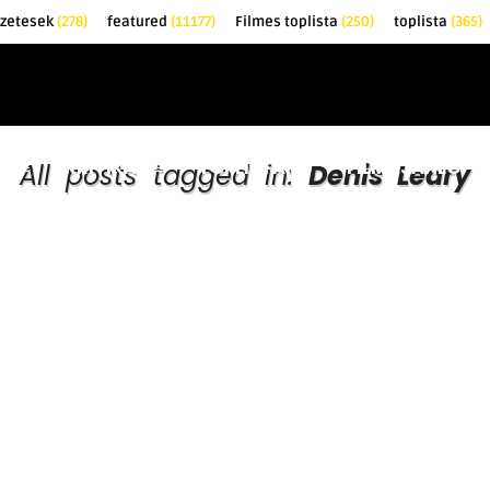
őzetesek
(278)
featured
(11177)
Filmes toplista
(250)
toplista
(365)
EK
KRITIKÁK
TOPLISTÁK
FILMAJÁNLÓ
All posts tagged in:
Denis Leary