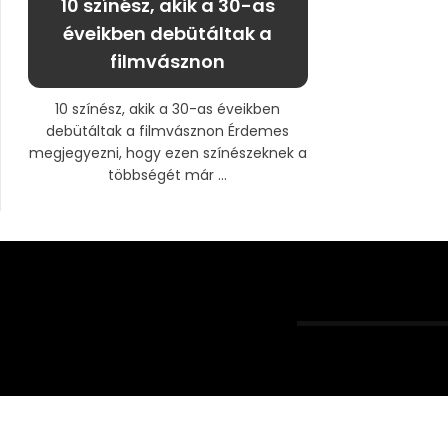
10 színész, akik a 30-as
éveikben debütáltak a
filmvásznon
10 színész, akik a 30-as éveikben
debütáltak a filmvásznon Érdemes
megjegyezni, hogy ezen színészeknek a
többségét már ...