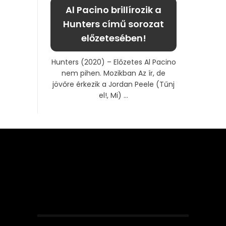
Al Pacino brillírozik a
Hunters című sorozat
előzetesében!
Hunters (2020) – Előzetes Al Pacino
nem pihen. Mozikban Az ír, de
jövőre érkezik a Jordan Peele (Tűnj
el!, Mi) ...