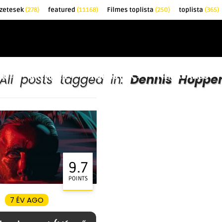
zetesek
(278)
featured
(11168)
Filmes toplista
(250)
toplista
(365)
EK
KRITIKÁK
TOPLISTÁK
FILMAJÁNLÓ
All posts tagged in:
Dennis Hoppe
9.7
POINTS
7 ÉV AGO