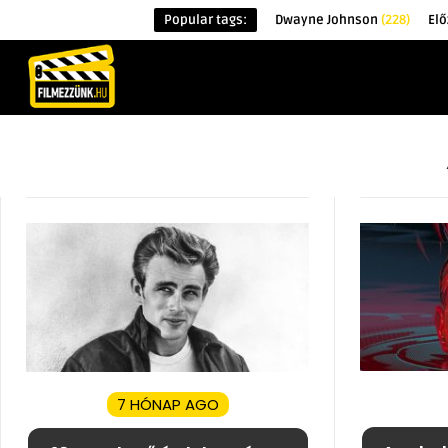
Popular tags:
Dwayne Johnson
(228)
Elő
KEZDŐOLDAL
HÍREK
ÉRDEKESSÉG
7 HÓNAP AGO