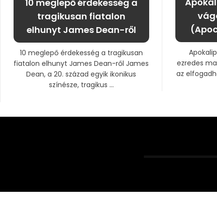
Apokal
10 meglepő érdekesség a
vágá
tragikusan fiatalon
(Apoc
elhunyt James Dean-ről
Apokalip
10 meglepő érdekesség a tragikusan
ezredes mag
fiatalon elhunyt James Dean-ről James
az elfogadh
Dean, a 20. század egyik ikonikus
színésze, tragikus ...