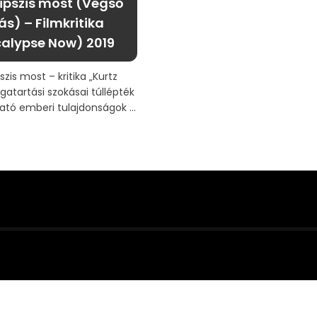
ipszis most (Végső
s) – Filmkritika
alypse Now) 2019
szis most – kritika „Kurtz
atartási szokásai túllépték
ató emberi tulajdonságok ...