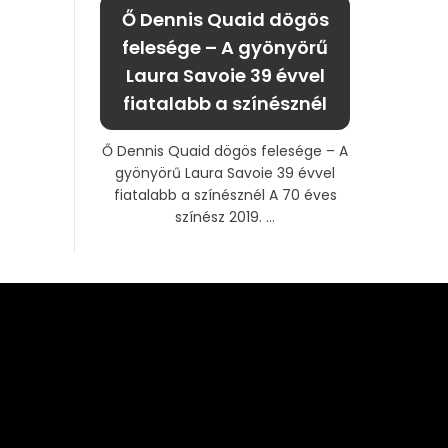
Ő Dennis Quaid dögös
felesége – A gyönyörű
Laura Savoie 39 évvel
fiatalabb a színésznél
Ő Dennis Quaid dögös felesége – A
gyönyörű Laura Savoie 39 évvel
fiatalabb a színésznél A 70 éves
színész 2019. ...