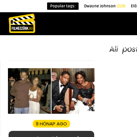
Popular tags:
Dwayne Johnson
(229)
Elő
KEZDŐOLDAL
HÍREK
ÉRDEKESSÉG
All po
9 HÓNAP AGO