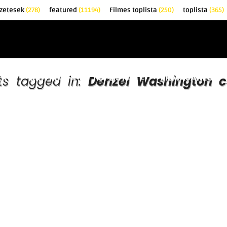
zetesek
(278)
featured
(11194)
Filmes toplista
(250)
toplista
(365)
EK
KRITIKÁK
TOPLISTÁK
FILMAJÁNLÓ
sts tagged in:
Denzel Washington c