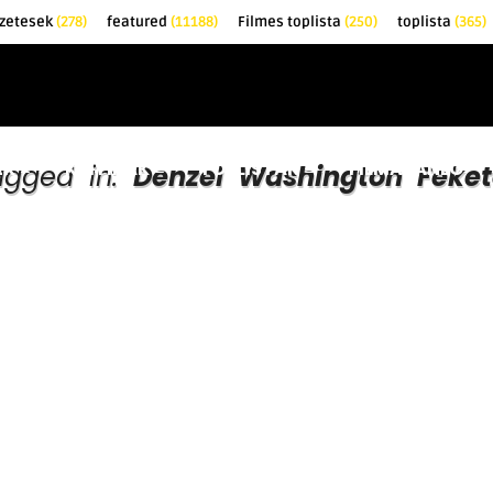
zetesek
(278)
featured
(11188)
Filmes toplista
(250)
toplista
(365)
EK
KRITIKÁK
TOPLISTÁK
FILMAJÁNLÓ
tagged in:
Denzel Washington Feke