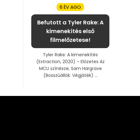
6 ÉV AGO
Befutott a Tyler Rake: A
kimenekítés első
filmelőzetese!
Tyler Rake: A kimenekítés
(Extraction, 2020) – Előzetes Az
MCU színésze, Sam Hargrave
(Bosszúállók: Végjáték) ...