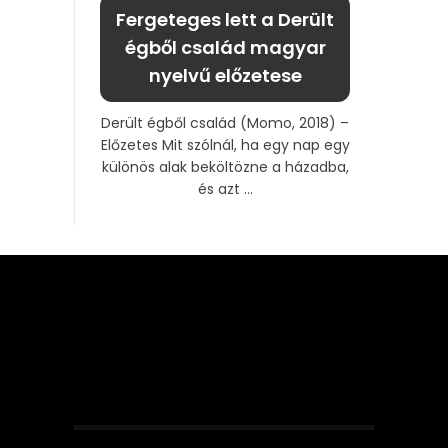
Fergeteges lett a Derült
égből család magyar
nyelvű előzetese
Derült égből család (Momo, 2018) –
Előzetes Mit szólnál, ha egy nap egy
különös alak beköltözne a házadba,
és azt ...