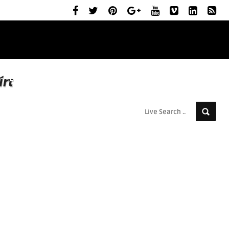
ELŐZETESEK
MOZIBEMUTATÓK
RÓLUNK
írt