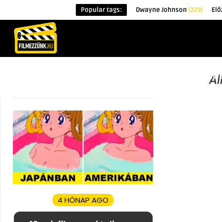
Popular tags:
Dwayne Johnson
(229)
Elő
KEZDŐOLDAL
HÍREK
ÉRDEKESSÉG
A
4 HÓNAP AGO