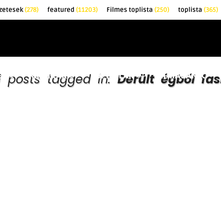
zetesek
(278)
featured
(11203)
Filmes toplista
(250)
toplista
(365)
EK
KRITIKÁK
TOPLISTÁK
FILMAJÁNLÓ
ll posts tagged in:
Derült égből fas