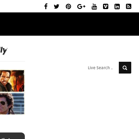
ELŐZETESEK
MOZIBEMUTATÓK
RÓLUNK
ly