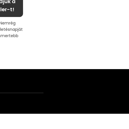
djuk a
ler-t!
i Nemrég
letésnapját
ismertebb