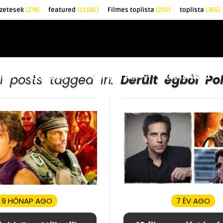
zetesek
(278)
featured
(11185)
Filmes toplista
(250)
toplista
(365)
EK
KRITIKÁK
TOPLISTÁK
FILMAJÁNLÓ
ll posts tagged in:
Derült égből Pol
9 HÓNAP AGO
7 ÉV AGO