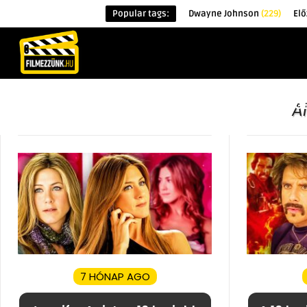
Popular tags:
Dwayne Johnson
(229)
Elő
KEZDŐOLDAL
HÍREK
ÉRDEKESSÉG
A
7 HÓNAP AGO