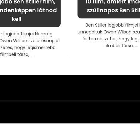
jobb Ben Stiller film,
10 film, amiért imá
indenképpen látnod
szülinapos Ben Stil
kell
Ben Stiller legjobb filmje
ünnepeltük Owen Wilson szü
er legjobb filmjei Nemrég
és természetes, hogy leg
Owen Wilson születésnapját
filmbéli társa, ...
zetes, hogy legismertebb
filmbéli társa, ...