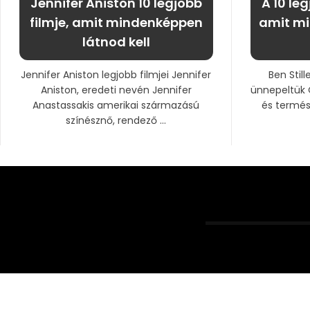
Jennifer Aniston 10 legjobb
A 10 leg
filmje, amit mindenképpen
amit m
látnod kell
Jennifer Aniston legjobb filmjei Jennifer
Ben Still
Aniston, eredeti nevén Jennifer
ünnepeltük 
Anastassakis amerikai származású
és termés
színésznő, rendező ...