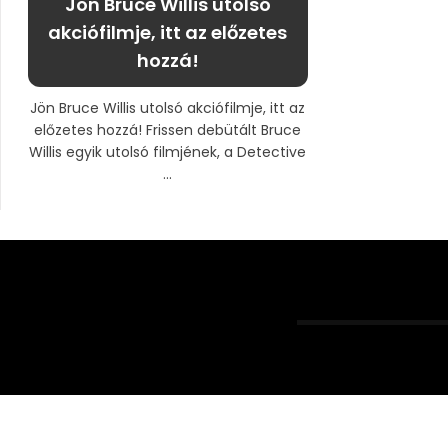
Jön Bruce Willis utolsó
akciófilmje, itt az előzetes
hozzá!
Jön Bruce Willis utolsó akciófilmje, itt az
előzetes hozzá! Frissen debütált Bruce
Willis egyik utolsó filmjének, a Detective
...