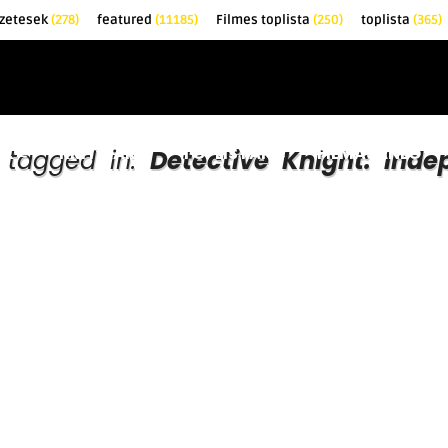
zetesek
(278)
featured
(11185)
Filmes toplista
(250)
toplista
(365)
EK
KRITIKÁK
TOPLISTÁK
FILMAJÁNLÓ
s tagged in:
Detective Knight: Ind