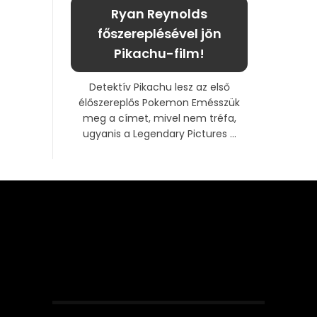
Ryan Reynolds
főszereplésével jön
Pikachu-film!
Detektív Pikachu lesz az első
élőszereplős Pokemon Emésszük
meg a címet, mivel nem tréfa,
ugyanis a Legendary Pictures ...