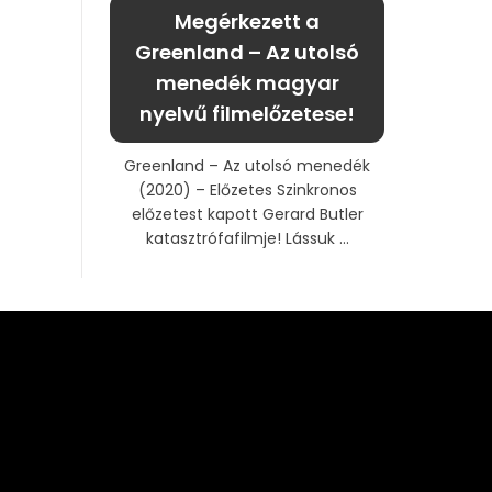
Megérkezett a
Greenland – Az utolsó
menedék magyar
nyelvű filmelőzetese!
Greenland – Az utolsó menedék
(2020) – Előzetes Szinkronos
előzetest kapott Gerard Butler
katasztrófafilmje! Lássuk ...