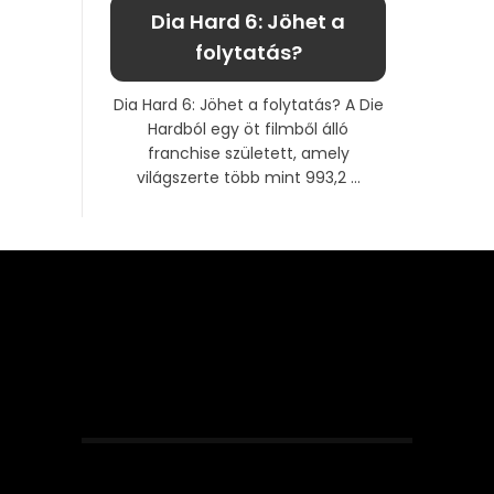
Dia Hard 6: Jöhet a
folytatás?
Dia Hard 6: Jöhet a folytatás? A Die
Hardból egy öt filmből álló
franchise született, amely
világszerte több mint 993,2 ...