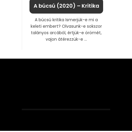
A búcsú (2020) – Kritika
A búcsú kritika Ismerjük-e mi a
keleti embert? Olvasunk-e sokszor
talányos arcából, értjük-e örömét,
vajon átérezzük-e ...