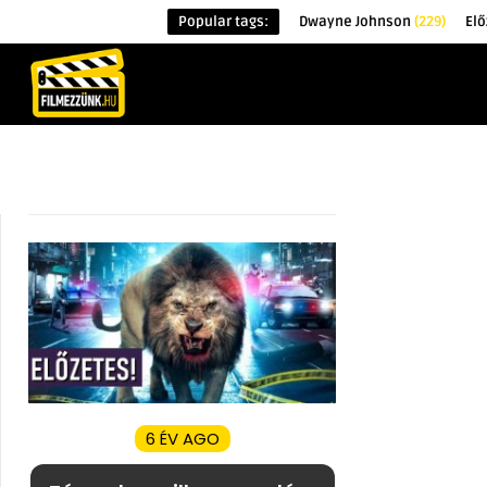
Popular tags:
Dwayne Johnson
(229)
Elő
KEZDŐOLDAL
HÍREK
ÉRDEKESSÉG
6 ÉV AGO