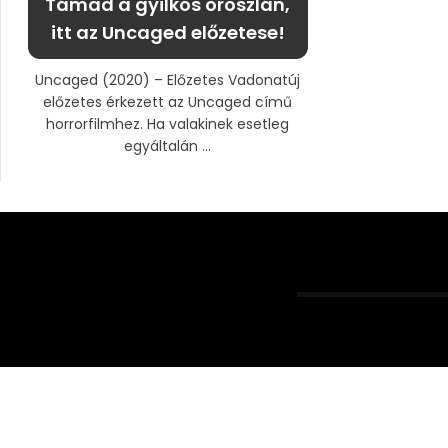
Támad a gyilkos oroszlán,
itt az Uncaged előzetese!
Uncaged (2020) – Előzetes Vadonatúj
előzetes érkezett az Uncaged című
horrorfilmhez. Ha valakinek esetleg
egyáltalán ...