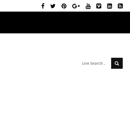
ELŐZETESEK
MOZIBEMUTATÓK
RÓLUNK