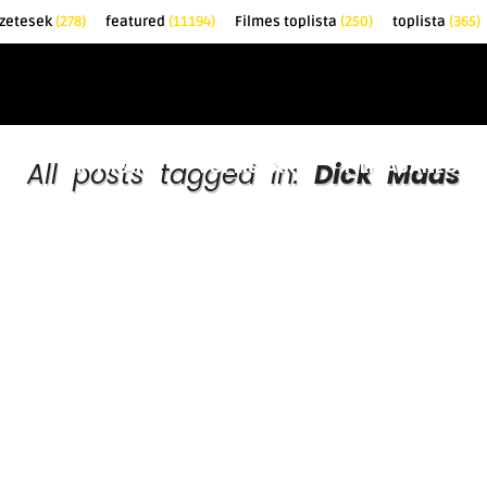
zetesek
(278)
featured
(11194)
Filmes toplista
(250)
toplista
(365)
EK
KRITIKÁK
TOPLISTÁK
FILMAJÁNLÓ
All posts tagged in:
Dick Maas