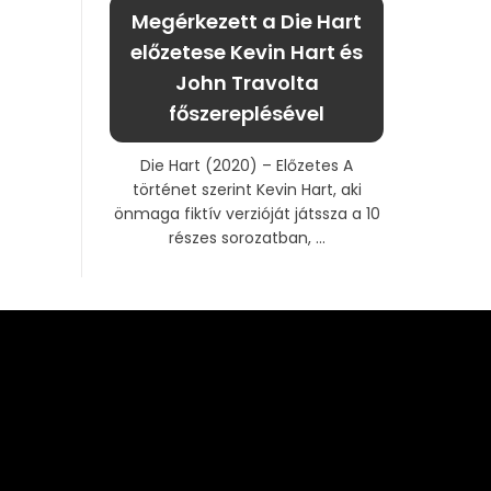
Megérkezett a Die Hart
előzetese Kevin Hart és
John Travolta
főszereplésével
Die Hart (2020) – Előzetes A
történet szerint Kevin Hart, aki
önmaga fiktív verzióját játssza a 10
részes sorozatban, ...