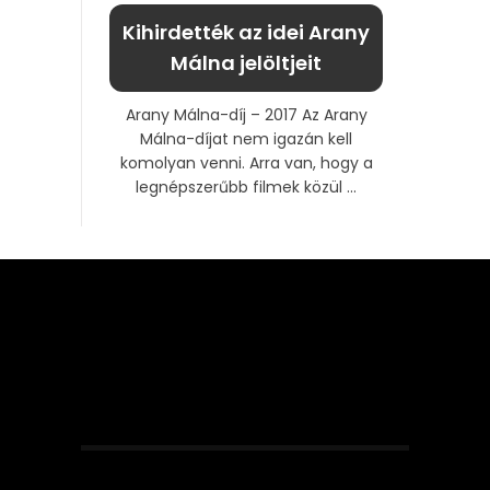
Kihirdették az idei Arany
Málna jelöltjeit
Arany Málna-díj – 2017 Az Arany
Málna-díjat nem igazán kell
komolyan venni. Arra van, hogy a
legnépszerűbb filmek közül ...