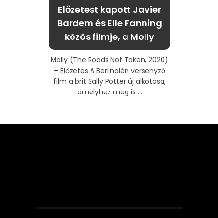
Előzetest kapott Javier
Bardem és Elle Fanning
közös filmje, a Molly
Molly (The Roads Not Taken, 2020)
– Előzetes A Berlinalén versenyző
film a brit Sally Potter új alkotása,
amelyhez meg is ...