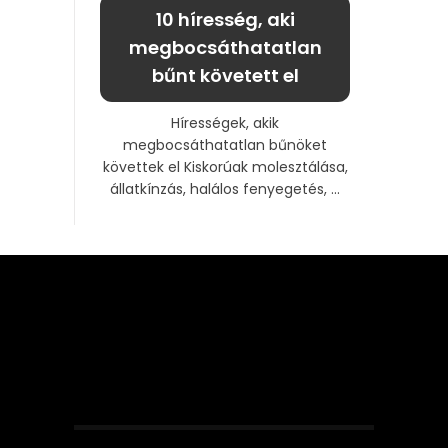
10 híresség, aki
megbocsáthatatlan
bűnt követett el
Hírességek, akik
megbocsáthatatlan bűnöket
követtek el Kiskorúak molesztálása,
állatkínzás, halálos fenyegetés, ...