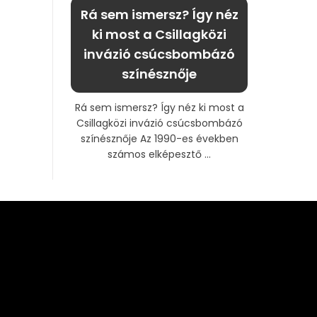
Rá sem ismersz? Így néz
ki most a Csillagközi
invázió csúcsbombázó
színésznője
Rá sem ismersz? Így néz ki most a
Csillagközi invázió csúcsbombázó
színésznője Az 1990-es években
számos elképesztő ...