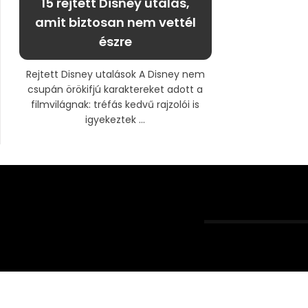
15 rejtett Disney utalás,
amit biztosan nem vettél
észre
Rejtett Disney utalások A Disney nem
csupán örökifjú karaktereket adott a
filmvilágnak: tréfás kedvű rajzolói is
igyekeztek ...