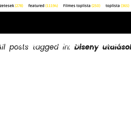
zetesek
(278)
featured
(11194)
Filmes toplista
(250)
toplista
(365)
EK
KRITIKÁK
TOPLISTÁK
FILMAJÁNLÓ
All posts tagged in:
Diseny utaláso