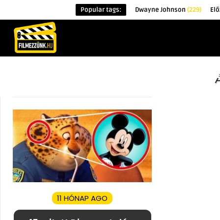
Popular tags:
Dwayne Johnson
(229)
Elő
KEZDŐOLDAL
HÍREK
ÉRDEKESSÉG
11 HÓNAP AGO