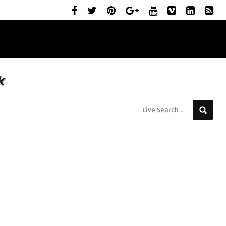
ELŐZETESEK
MOZIBEMUTATÓK
RÓLUNK
k