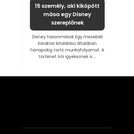
15 személy, aki kiköpött
mása egy Disney
szereplőnek
Disney hasonmások Egy mesebéli
karakter kitalálása általában
hónapokig tartó munkafolyamat. A
történet írói igyekeznek a ...