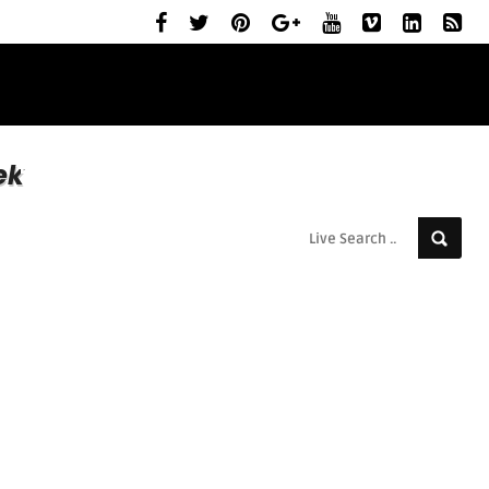
ELŐZETESEK
MOZIBEMUTATÓK
RÓLUNK
ek