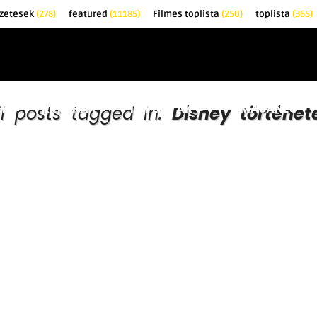
zetesek
(278)
featured
(11185)
Filmes toplista
(250)
toplista
(365)
EK
KRITIKÁK
TOPLISTÁK
FILMAJÁNLÓ
ll posts tagged in:
Disney történet