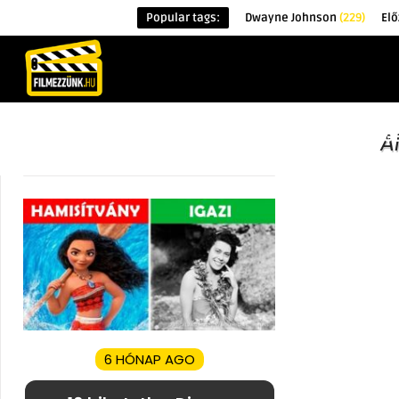
Popular tags:
Dwayne Johnson
(229)
Elő
KEZDŐOLDAL
HÍREK
ÉRDEKESSÉG
A
6 HÓNAP AGO