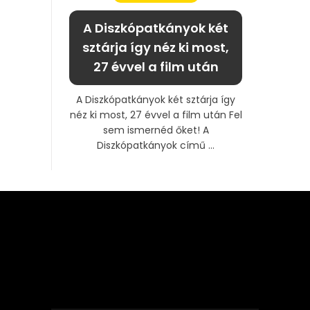
A Diszkópatkányok két
sztárja így néz ki most,
27 évvel a film után
A Diszkópatkányok két sztárja így
néz ki most, 27 évvel a film után Fel
sem ismernéd őket! A
Diszkópatkányok című ...