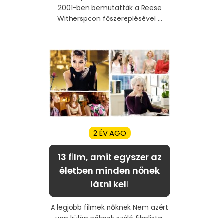
2001-ben bemutatták a Reese
Witherspoon főszereplésével ...
2 ÉV AGO
13 film, amit egyszer az
életben minden nőnek
látni kell
A legjobb filmek nőknek Nem azért
van külön nőknek szóló filmlista,