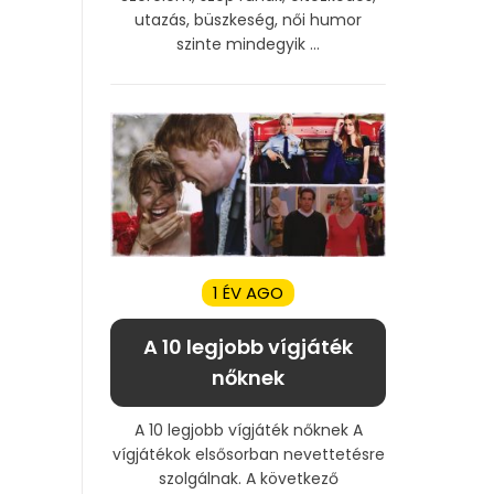
utazás, büszkeség, női humor
szinte mindegyik ...
1 ÉV AGO
A 10 legjobb vígjáték
nőknek
A 10 legjobb vígjáték nőknek A
vígjátékok elsősorban nevettetésre
szolgálnak. A következő