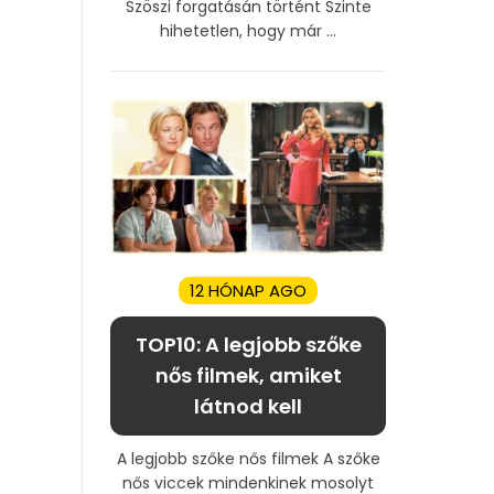
Szöszi forgatásán történt Szinte
hihetetlen, hogy már ...
12 HÓNAP AGO
TOP10: A legjobb szőke
nős filmek, amiket
látnod kell
A legjobb szőke nős filmek A szőke
nős viccek mindenkinek mosolyt