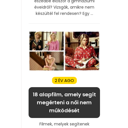
eszedbe először a gimnáziumi
éveidről? Vizsgák, amikre nem
készültél fel rendesen? Egy ...
2 ÉV AGO
18 alapfilm, amely segít
megérteni a női nem
működését
Filmek, melyek segítenek