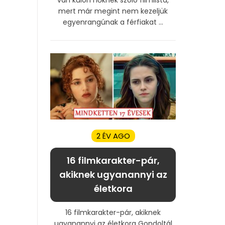
mert már megint nem kezeljük
egyenrangúnak a férfiakat ...
2 ÉV AGO
16 filmkarakter-pár,
akiknek ugyanannyi az
életkora
16 filmkarakter-pár, akiknek
ugyanannyi az életkora Gondoltál