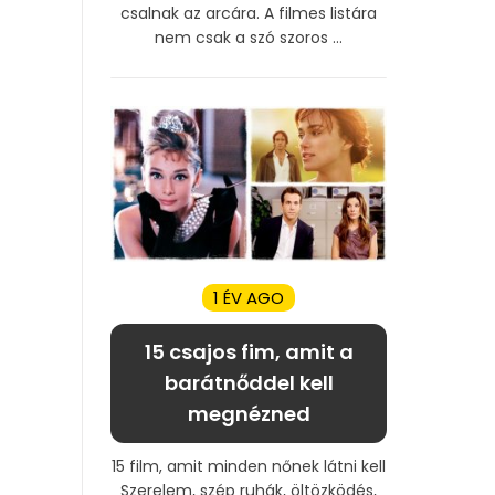
csalnak az arcára. A filmes listára
nem csak a szó szoros ...
1 ÉV AGO
15 csajos fim, amit a
barátnőddel kell
megnézned
15 film, amit minden nőnek látni kell
Szerelem, szép ruhák, öltözködés,