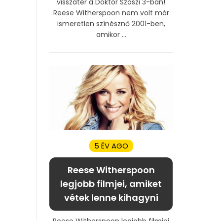
visszatér a Doktor Szöszi 3-ban!
Reese Witherspoon nem volt már
ismeretlen színésznő 2001-ben,
amikor ...
5 ÉV AGO
Reese Witherspoon
legjobb filmjei, amiket
vétek lenne kihagyni
Reese Witherspoon legjobb filmjei