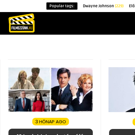
Popular tags:
Dwayne Johnson
(229)
El
KEZDŐOLDAL
HÍREK
ÉRDEKESSÉG
3 HÓNAP AGO