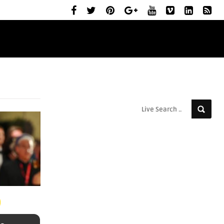
ELŐZETESEK
MOZIBEMUTATÓK
RÓLUNK