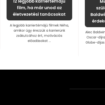
12 legjobb karriertémájú
Mo
film, ha már unod az
szü
életvezetési tanácsokat
Baldwi
érdek
A legjobb karriertémájú filmek Néha,
amikor úgy érezzük a karrierünk
Alec Baldwi
zsákutcához ért, motivációs
Oscar-díjra
előadásokat ...
Globe-díjas