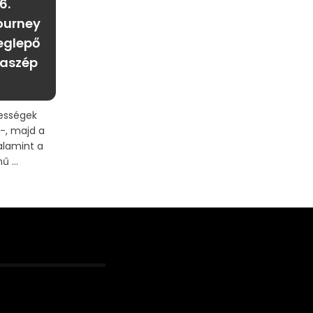
6.
ourney
eglepő
daszép
ességek
-, majd a
alamint a
 ...