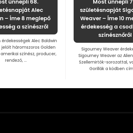
st ünnepli 68.
Most ünnepli 7
letésnapját Alec
születésnapját Sig
n – Íme 8 meglepő
Weaver – Íme 10 m
esség a színészről
érdekesség a cso
színésznőről
n érdekességek Alec Baldwin
 jelölt háromszoros Golden
Sigourney Weaver érdek
 amerikai színész, producer,
Sigourney Weaver az Alien
rendező, ...
Szellemirtók-sorozattal, v
Gorillák a ködben című