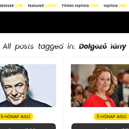
őzetesek
(278)
featured
(11187)
Filmes toplista
(250)
toplista
(365)
EK
KRITIKÁK
TOPLISTÁK
FILMAJÁNLÓ
All posts tagged in:
Dolgozó lány
5 HÓNAP AGO
11 HÓNAP AGO